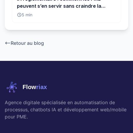
peuvent s’en servir sans craindre la
conformité
5 min
Retour au blog
Flow
riax
Agence digitale spécialisée en automatisation de
processus, chatbots IA et développement web/mobile
pour PME.