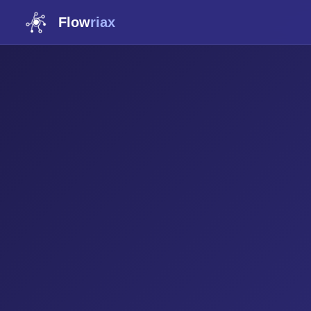
Flow
riax