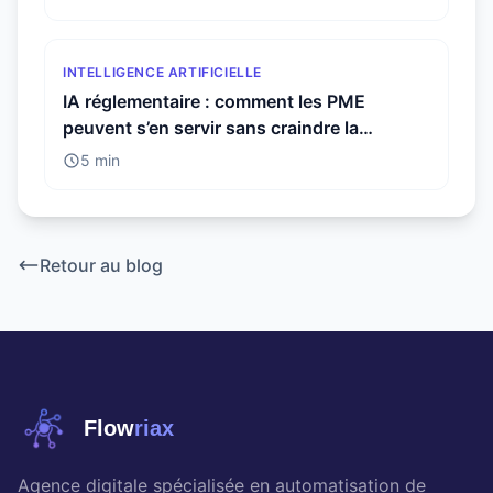
INTELLIGENCE ARTIFICIELLE
IA réglementaire : comment les PME
peuvent s’en servir sans craindre la
conformité
5 min
Retour au blog
Flow
riax
Agence digitale spécialisée en automatisation de