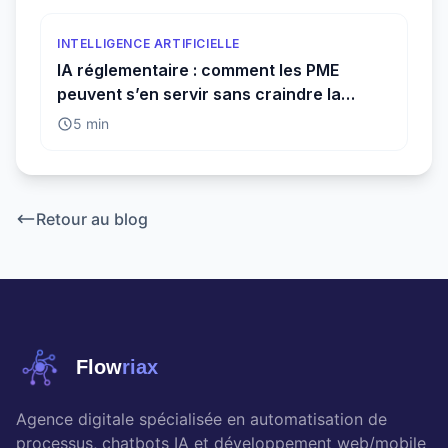
INTELLIGENCE ARTIFICIELLE
IA réglementaire : comment les PME
peuvent s’en servir sans craindre la
conformité
5 min
Retour au blog
Flow
riax
Agence digitale spécialisée en automatisation de
processus, chatbots IA et développement web/mobile