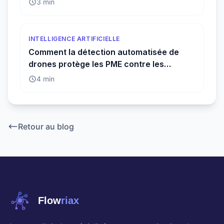
3 min
INTELLIGENCE ARTIFICIELLE
Comment la détection automatisée de
drones protège les PME contre les
menaces invisibles
4 min
Retour au blog
Flow
riax