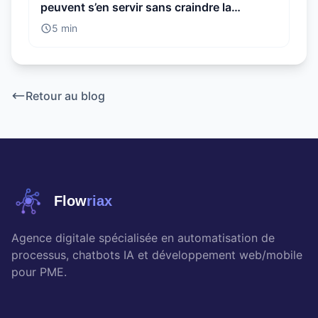
peuvent s’en servir sans craindre la
conformité
5 min
Retour au blog
Flow
riax
Agence digitale spécialisée en automatisation de
processus, chatbots IA et développement web/mobile
pour PME.